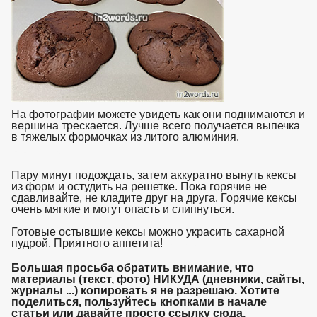
На фотографии можете увидеть как они поднимаются и
вершина трескается. Лучше всего получается выпечка
в тяжелых формочках из литого алюминия.
взято с
https://www.in2words.ru
Пару минут подождать, затем аккуратно вынуть кексы
из форм и остудить на решетке. Пока горячие не
сдавливайте, не кладите друг на друга. Горячие кексы
очень мягкие и могут опасть и слипнуться.
Готовые остывшие кексы можно украсить сахарной
пудрой. Приятного аппетита!
взято с https://www.in2words.ru
Большая просьба обратить внимание, что
материалы (текст, фото) НИКУДА (дневники, сайты,
журналы ...) копировать я не разрешаю. Хотите
поделиться, пользуйтесь кнопками в начале
статьи или давайте просто ссылку сюда.