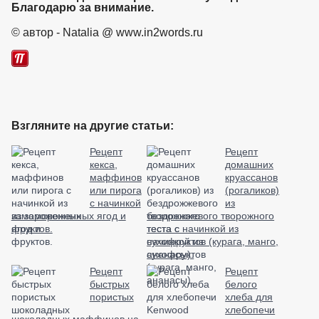
Благодарю за внимание.
взято с https://www.in2words.ru
© автор - Natalia @ www.in2words.ru
Взгляните на другие статьи:
Рецепт
Рецепт
кекса,
домашних
маффинов
круассанов
или пирога
(рогаликов)
с начинкой
из
из замороженных ягод и
бездрожжевого творожного
фруктов.
теста с начинкой из
сухофруктов (курага, манго,
ананасы).
Рецепт
Рецепт
быстрых
белого
пористых
хлеба для
хлебопечи
шоколадных маффинов на