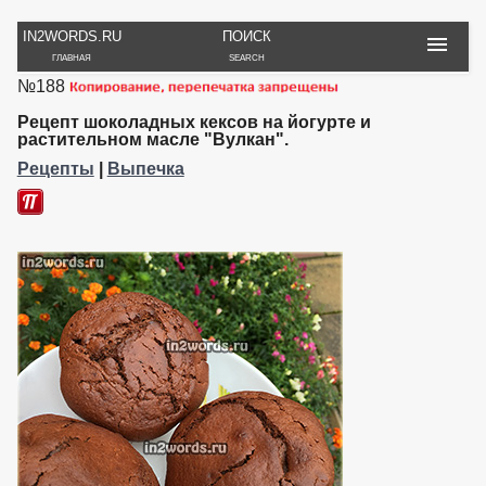
IN2WORDS.RU
ПОИСК
ГЛАВНАЯ
SEARCH
№188
РУКОДЕЛИЕ
ТОВАРЫ
ПУТЕШЕСТВИЯ
ВЯЗАНИЕ
ОБЗОРЫ, ОТЗЫВЫ
ФОТО, ИСТОРИИ
Рецепт шоколадных кексов на йогурте и
ИГРЫ
ОБОИ
растительном масле "Вулкан".
И ИГРУШКИ
НА РАБ. СТОЛ
Рецепты
|
Выпечка