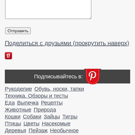
Поделиться с друзьями (прокрутить наверх)
Подписывайтесь в:
Рукоделие
Обувь, носки, тапки
Техника. Обзоры и тесты
Еда
Выпечка
Рецепты
Животные
Природа
Кошки
Собаки
Зайцы
Тигры
Птицы
Цветы
Насекомые
Деревья
Пейзаж
Необычное