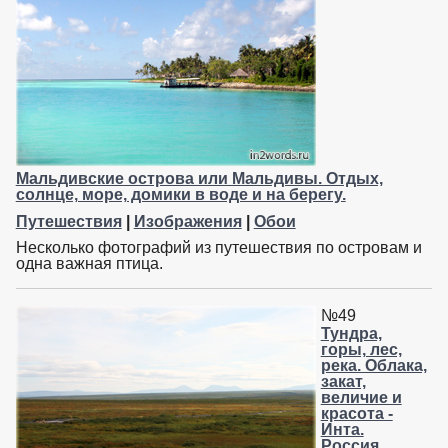
Мальдивские острова или Мальдивы. Отдых,
солнце, море, домики в воде и на берегу.
Путешествия
|
Изображения
|
Обои
Несколько фотографий из путешествия по островам и
одна важная птица.
№49
Тундра,
горы, лес,
река. Облака,
закат,
величие и
красота -
Инта.
Россия.