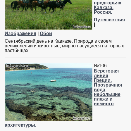
предгорьях
Кавказа.
Россия.
Путешествия
|
Изображения
|
Обои
Сентябрьский день на Кавказе. Природа в своем
великолепии и животные, мирно пасущиеся на горных
пастбищах.
№106
Береговая
линия
Греции.
Прозрачная
вода,
небольшие
пляжи и
немного
архитектуры.