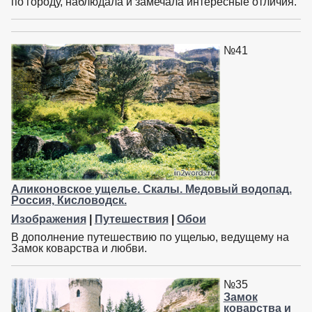
по городу, наблюдала и замечала интересные отличия.
№41
Аликоновское ущелье. Скалы. Медовый водопад.
Россия, Кисловодск.
Изображения
|
Путешествия
|
Обои
В дополнение путешествию по ущелью, ведущему на
Замок коварства и любви.
№35
Замок
коварства и