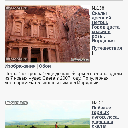
№138
Скалы
древней
Петры.
Город цвета
красной
розы.
Иордания.
Путешествия
|
Изображения
|
Обои
Петра "построена" еще до нашей эры и названа одним
из 7 новых Чудес Света в 2007 году. Популярная
достопримечательность и символ Иордании.
№121
Пейзажи
горных
лугов, леса,
ущелья и
скал в