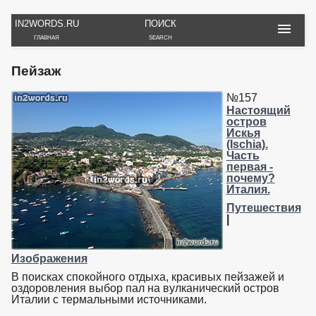
IN2WORDS.RU
ПОИСК
ГЛАВНАЯ
SEARCH
РУКОДЕЛИЕ
ТОВАРЫ
ПУТЕШЕСТВИЯ
Пейзаж
ВЯЗАНИЕ
ОБЗОРЫ, ОТЗЫВЫ
ФОТО, ИСТОРИИ
ИГРЫ
ОБОИ
№157
И ИГРУШКИ
НА РАБ. СТОЛ
Настоящий
остров
Искья
(Ischia).
Часть
первая -
почему?
Италия.
Путешествия
|
Изображения
В поисках спокойного отдыха, красивых пейзажей и
оздоровления выбор пал на вулканический остров
Италии с термальными источниками.