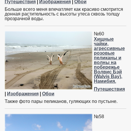
Путешествия
|
Изображения
|
Обои
Больше всего меня впечатляет как красиво смотрится
донная растительность с высоты утеса сквозь толщу
прозрачной воды.
№60
Хищные
чайки,
агрессивные
розовые
пеликаны и
волны на
побережье
Волвис Бэй
(Walvis Bay),
Намибия.
Путешествия
|
Изображения
|
Обои
Также фото пары пеликанов, гуляющих по пустыне.
№58