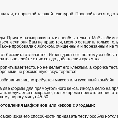
чатая, с пористой тающей текстурой. Прослойка из ягод от
ы. Причем размораживать их необязательно. Моё любимое с
ться, если они Вам не нравятся, можно оставить только гол
Также пробовала с яблоком, очищенным и порезанным на тон
у от бисквита отличается. Ягоды дают сок, поэтому их обяз
зательно слейте с них сок до добавления крахмала.
пропитывает тесто, но не делает его клёклым, а корочка те
горячими не рекомендую, вкус теряется.
взбивания яиц потребуется миксер или кухонный комбайн.
а две формы для прямоугольного кекса. Иногда делю на пр
ях получается прекрасно, только время приготовления отл
лому пирогу минут 45-50.
отовления маффинов или кексов с ягодами:
ахар из-за его способности придавать тесту особую нотку 