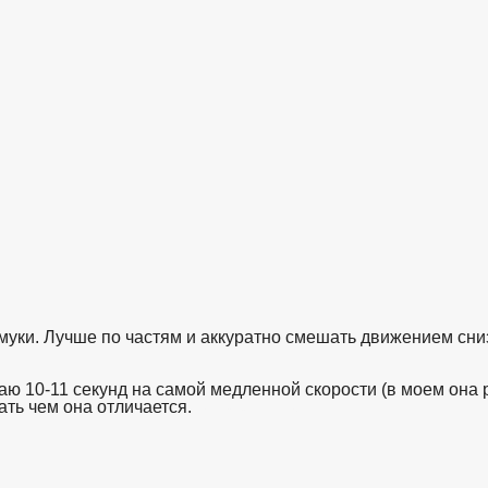
муки. Лучше по частям и аккуратно смешать движением сниз
аю 10-11 секунд на самой медленной скорости (в моем она
ть чем она отличается.
взято с https://www.in2words.ru