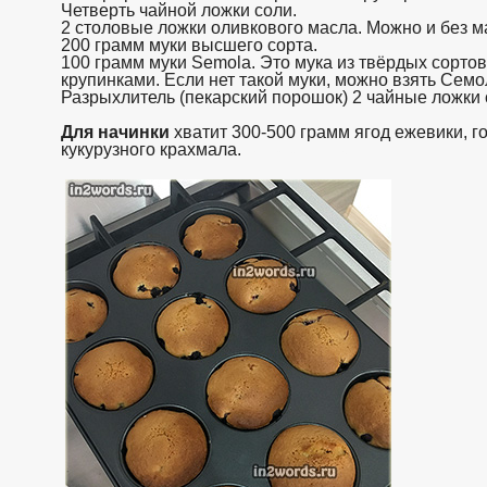
Четверть чайной ложки соли.
2 столовые ложки оливкового масла. Можно и без м
200 грамм муки высшего сорта.
100 грамм муки Semola. Это мука из твёрдых сортов
крупинками. Если нет такой муки, можно взять Семо
Разрыхлитель (пекарский порошок) 2 чайные ложки с
Для начинки
хватит 300-500 грамм ягод ежевики, го
кукурузного крахмала.
взято с https://www.in2words.ru