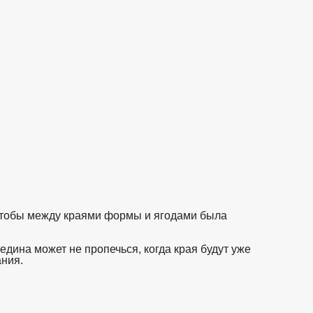
 чтобы между краями формы и ягодами была
дина может не пропечься, когда края будут уже
ания.
взято с https://www.in2words.ru