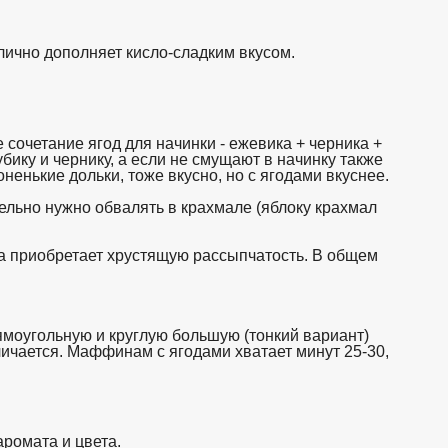
лично дополняет кисло-сладким вкусом.
очетание ягод для начинки - ежевика + черника +
убику и чернику, а если не смущают в начинку также
енькие дольки, тоже вкусно, но с ягодами вкуснее.
ательно нужно обвалять в крахмале (яблоку крахмал
ста приобретает хрустящую рассыпчатость. В общем
ямоугольную и круглую большую (тонкий вариант)
ичается. Маффинам с ягодами хватает минут 25-30,
аромата и цвета.