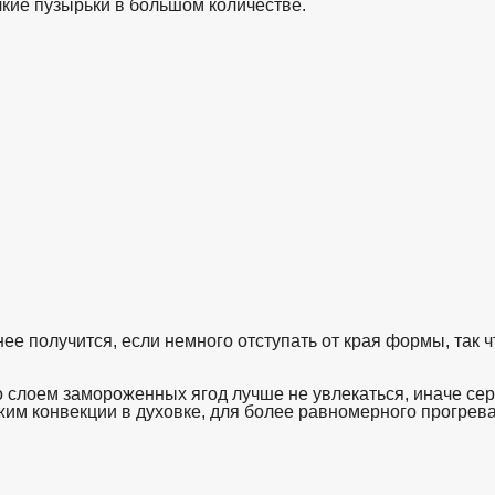
лкие пузырьки в большом количестве.
взято с https://www.in2words.ru
ее получится, если немного отступать от края формы, так
 слоем замороженных ягод лучше не увлекаться, иначе сере
жим конвекции в духовке, для более равномерного прогрев