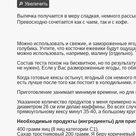
🔎 Увеличить
Выпечка получается в меру сладкая, немного рассып
Превосходно сочетается как с чаем, так и с кофе.
Можно использовать и свежие, и замороженные ягод
голубика. Учтите, что косточки ежевики будут ощуща
можно использовать, например, малину (отдельно). 
Состав теста похож на бисквитное, но по результат
не нужен). Если у Вас размороженные ягоды, то обя
Когда готовые кексы остынут, ягодный сок немного 
есть лучше после того как постоит в холодильнике, 
Приготовление занимает минимум времени, но для 
Указанное количество продуктов у меня примерно н
диаметром 26 см или делаю маффины. Во всех случа
прямоугольному кексу минут 35-40, а большому круг
Необходимые продукты (ингредиенты) для приг
400 грамм яиц (8 яиц категории С1).
Сахар тростниковый 200 грамм. Я беру коричневый с