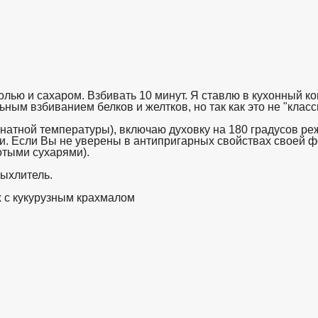
лью и сахаром. Взбивать 10 минут. Я ставлю в кухонный к
ым взбиванием белков и желтков, но так как это не "класси
омнатной температуры), включаю духовку на 180 градусов 
. Если Вы не уверены в антипригарных свойствах своей ф
отыми сухарями).
рыхлитель.
х с кукурузным крахмалом
взято с https://www.in2words.ru