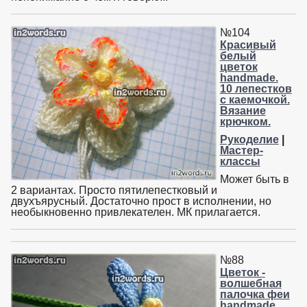
№104
Красивый
белый
цветок
handmade.
10 лепестков
с каемочкой.
Вязание
крючком.
Рукоделие
|
Мастер-
классы
Может быть в
2 вариантах. Просто пятилепестковый и
двухъярусный. Достаточно прост в исполнении, но
необыкновенно привлекателен. МК прилагается.
№88
Цветок -
волшебная
палочка феи
handmade.