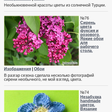
Необыкновенной красоты цветы из солнечной Турции.
№76
Сирень
цвета
фуксия и
розового.
Яркие обои
для
рабочего
стола.
Изображения
|
Обои
В разгар сезона сделала несколько фотографий
сирени необычного, не мой взгляд, цвета.
№74
Незабудка
handmade
цветок.
Вязание