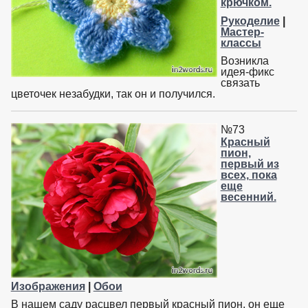
крючком.
Рукоделие
|
Мастер-
классы
Возникла
идея-фикс
связать
цветочек незабудки, так он и получился.
№73
Красный
пион,
первый из
всех, пока
еще
весенний.
Изображения
|
Обои
В нашем саду расцвел первый красный пион, он еще