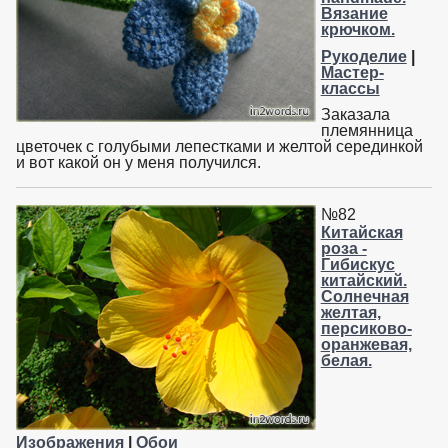
Вязание
крючком.
Рукоделие
|
Мастер-
классы
Заказала
племянница
цветочек с голубыми лепестками и желтой серединкой
и вот какой он у меня получился.
№82
Китайская
роза -
Гибискус
китайский.
Солнечная
желтая,
персиково-
оранжевая,
белая.
Изображения
|
Обои