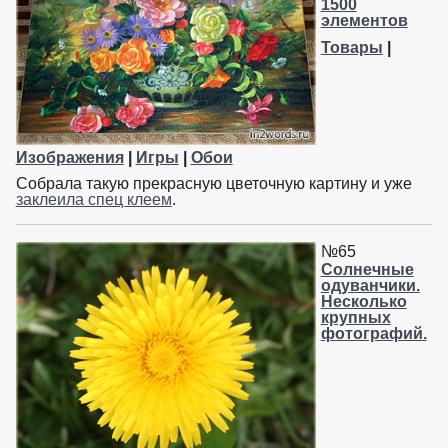
1500
элементов
Товары
|
Изображения
|
Игры
|
Обои
Собрала такую прекрасную цветочную картину и уже
заклеила спец клеем
.
№65
Солнечные
одуванчики.
Несколько
крупных
фотографий.