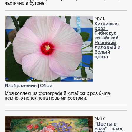
частично в бутоне.
№71
Китайская
роза -
Гибискус
китайский.
Розовый,
лиловый и
белый
цвета.
Изображения
|
Обои
Моя коллекция фотографий китайских роз была
немного пополнена новыми сортами.
№67
"Цветы в
вазе" - пазл,