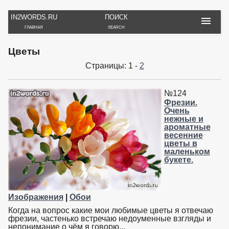
IN2WORDS.RU
ПОИСК
ГЛАВНАЯ
SEARCH
РУКОДЕЛИЕ
ТОВАРЫ
ПУТЕШЕСТВИЯ
Цветы
ВЯЗАНИЕ
ОБЗОРЫ, ОТЗЫВЫ
ФОТО, ИСТОРИИ
Страницы: 1 -
2
ИГРЫ
ОБОИ
И ИГРУШКИ
НА РАБ. СТОЛ
№124
Фрезии.
Очень
нежные и
ароматные
весенние
цветы в
маленьком
букете.
Изображения
|
Обои
Когда на вопрос какие мои любимые цветы я отвечаю
фрезии, частенько встречаю недоуменные взгляды и
непонимание о чём я говорю...