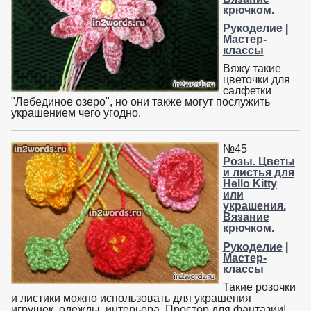
крючком.
Рукоделие
|
Мастер-
классы
Вяжу такие
цветочки для
салфетки
"Лебединое озеро", но они также могут послужить
украшением чего угодно.
№45
Розы. Цветы
и листья для
Hello Kitty
или
украшения.
Вязание
крючком.
Рукоделие
|
Мастер-
классы
Такие розочки
и листики можно использовать для украшения
игрушек, одежды, интерьера. Простор для фантазии!