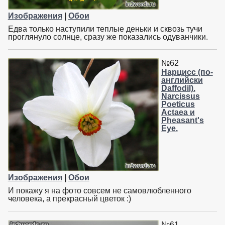
Изображения
|
Обои
Едва только наступили теплые деньки и сквозь тучи
проглянуло солнце, сразу же показались одуванчики.
№62
Нарцисс (по-
английски
Daffodil).
Narcissus
Poeticus
Actaea и
Pheasant's
Eye.
Изображения
|
Обои
И покажу я на фото совсем не самовлюбленного
человека, а прекрасный цветок :)
№61