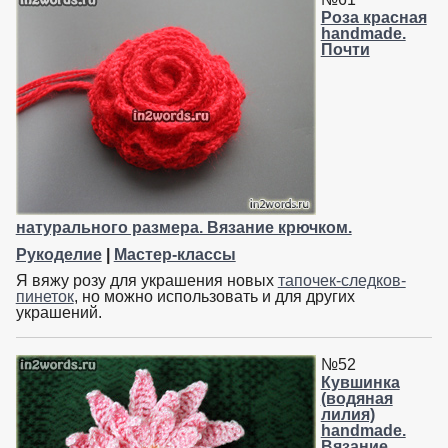
Роза красная
handmade.
Почти
натурального размера. Вязание крючком.
Рукоделие
|
Мастер-классы
Я вяжу розу для украшения новых
тапочек-следков-
пинеток
, но можно использовать и для других
украшений.
№52
Кувшинка
(водяная
лилия)
handmade.
Вязание