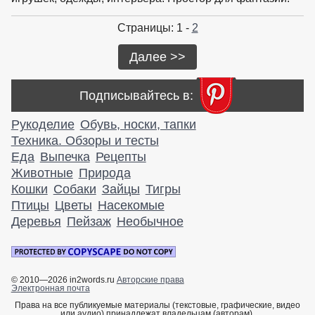
Страницы: 1 -
2
Далее >>
Подписывайтесь в:
Рукоделие
Обувь, носки, тапки
Техника. Обзоры и тесты
Еда
Выпечка
Рецепты
Животные
Природа
Кошки
Собаки
Зайцы
Тигры
Птицы
Цветы
Насекомые
Деревья
Пейзаж
Необычное
© 2010—2026 in2words.ru
Авторские права
Электронная почта
Права на все публикуемые материалы (текстовые, графические, видео
или аудио) принадлежат владельцам (авторам).