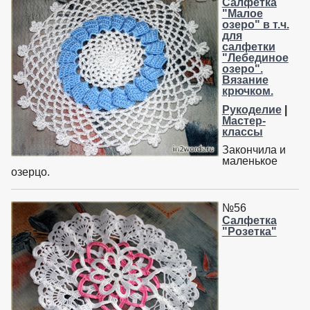
Салфетка
"Малое
озеро" в т.ч.
для
салфетки
"Лебединое
озеро".
Вязание
крючком.
Рукоделие
|
Мастер-
классы
Закончила и
маленькое
озерцо.
№56
Салфетка
"Розетка"