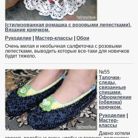
(стилизованная ромашка с розовыми лепестками).
Вязание крючком.
Рукоделие
|
Мастер-классы
|
Обои
Очень милая и необычная салфеточка с розовыми
лепестками, выводить которые все-таки для новичков
будет тяжело.
№55
Тапочки-
следы,
связанные
спицами.
Оформление
(обвязка)
крючком.
Рукоделие
|
Мастер-
классы
Давно хотели