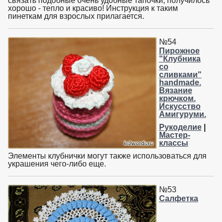
связать подобные очень удобные тапочки, получилось
хорошо - тепло и красиво! Инструкция к таким
пинеткам для взрослых прилагается.
№54
Пирожное
"Клубника
со
сливками"
handmade.
Вязание
крючком.
Искусство
Амигуруми.
Рукоделие
|
Мастер-
классы
Элементы клубнички могут также использоваться для
украшения чего-либо еще.
№53
Салфетка