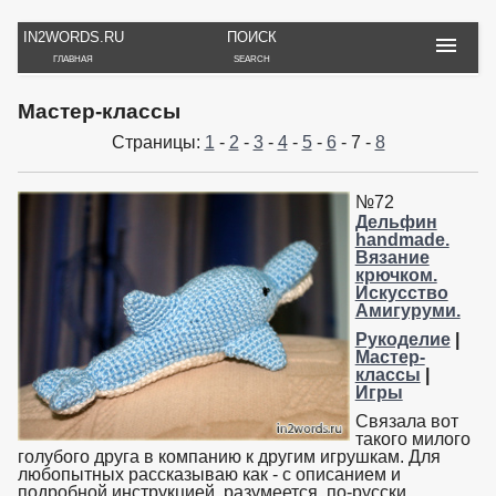
IN2WORDS.RU
ПОИСК
ГЛАВНАЯ
SEARCH
РУКОДЕЛИЕ
ТОВАРЫ
ПУТЕШЕСТВИЯ
Мастер-классы
ВЯЗАНИЕ
ОБЗОРЫ, ОТЗЫВЫ
ФОТО, ИСТОРИИ
Страницы:
1
-
2
-
3
-
4
-
5
-
6
- 7 -
8
ИГРЫ
ОБОИ
И ИГРУШКИ
НА РАБ. СТОЛ
№72
Дельфин
handmade.
Вязание
крючком.
Искусство
Амигуруми.
Рукоделие
|
Мастер-
классы
|
Игры
Связала вот
такого милого
голубого друга в компанию к другим игрушкам. Для
любопытных рассказываю как - с описанием и
подробной инструкцией, разумеется, по-русски.