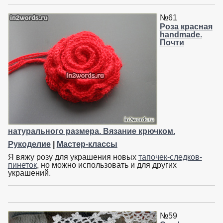
№61
Роза красная
handmade.
Почти
натурального размера. Вязание крючком.
Рукоделие
|
Мастер-классы
Я вяжу розу для украшения новых
тапочек-следков-
пинеток
, но можно использовать и для других
украшений.
№59