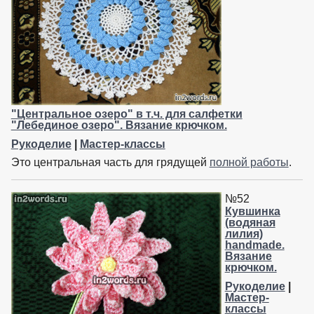
"Центральное озеро" в т.ч. для салфетки
"Лебединое озеро". Вязание крючком.
Рукоделие
|
Мастер-классы
Это центральная часть для грядущей
полной работы
.
№52
Кувшинка
(водяная
лилия)
handmade.
Вязание
крючком.
Рукоделие
|
Мастер-
классы