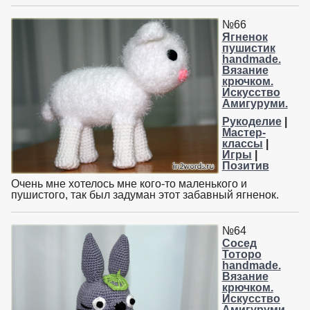
№66
Ягненок
пушистик
handmade.
Вязание
крючком.
Искусство
Амигуруми.
Рукоделие
|
Мастер-
классы
|
Игры
|
Позитив
Очень мне хотелось мне кого-то маленького и
пушистого, так был задуман этот забавный ягненок.
№64
Сосед
Тоторо
handmade.
Вязание
крючком.
Искусство
Амигуруми.