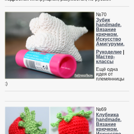
№70
Зубик
handmade.
Вязание
крючком.
Искусство
Амигуруми.
Рукоделие
|
Мастер-
классы
Ещё одна
идея от
племянницы
:)
№69
Клубника
handmade.
Вязание
крючком.
Искусство