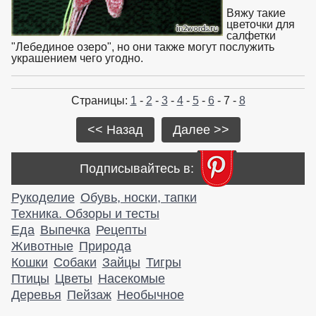
Вяжу такие
цветочки для
салфетки
"Лебединое озеро", но они также могут послужить
украшением чего угодно.
Страницы:
1
-
2
-
3
-
4
-
5
-
6
- 7 -
8
<< Назад
Далее >>
Подписывайтесь в:
Рукоделие
Обувь, носки, тапки
Техника. Обзоры и тесты
Еда
Выпечка
Рецепты
Животные
Природа
Кошки
Собаки
Зайцы
Тигры
Птицы
Цветы
Насекомые
Деревья
Пейзаж
Необычное