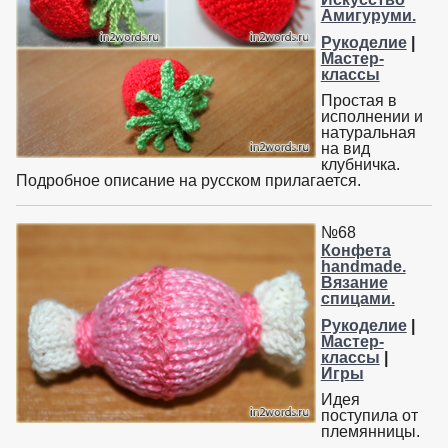
Амигуруми.
Рукоделие
|
Мастер-
классы
Простая в
исполнении и
натуральная
на вид
клубничка.
Подробное описание на русском прилагается.
№68
Конфета
handmade.
Вязание
спицами.
Рукоделие
|
Мастер-
классы
|
Игры
Идея
поступила от
племянницы.