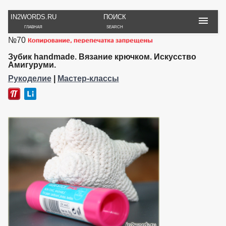
IN2WORDS.RU
ПОИСК
ГЛАВНАЯ
SEARCH
№70
РУКОДЕЛИЕ
ТОВАРЫ
ПУТЕШЕСТВИЯ
ВЯЗАНИЕ
ОБЗОРЫ, ОТЗЫВЫ
ФОТО, ИСТОРИИ
Зубик handmade. Вязание крючком. Искусство
ИГРЫ
ОБОИ
Амигуруми.
И ИГРУШКИ
НА РАБ. СТОЛ
Рукоделие
|
Мастер-классы