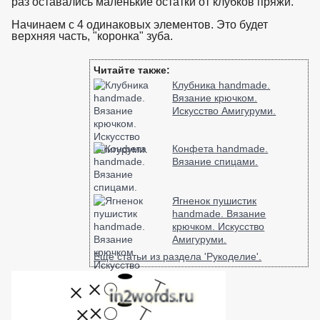
раз оставались маленькие остатки от клубков пряжи.
Начинаем с 4 одинаковых элементов. Это будет
верхняя часть, "коронка" зуба.
взято с https://www.in2words.ru
Читайте также:
Клубника handmade.
Вязание крючком.
Искусство Амигуруми.
Конфета handmade.
Вязание спицами.
Ягненок пушистик
handmade. Вязание
крючком. Искусство
Амигуруми.
Ещё статьи из раздела 'Рукоделие'.