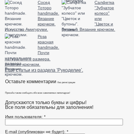
Сосед
Салфетка
Тоторо
"Зубчатое
handmade.
колесо"
Вязание
или
крючком.
"Цветок и
Искусство Амигуруми.
бутоны". Вязание крючком.
Роза
красная
handmade.
Почти
натурального размера.
Вязание крючком.
Ещё статьи из раздела 'Рукоделие'.
Оставьте комментарии
без регистрации
Просьба также сообщать обо всех замеченных неполадках!
Допускаются только буквы и цифры!
Все поля обязательны для заполнения!
Имя пользователя: *
E-mail (опубликован не будет): *