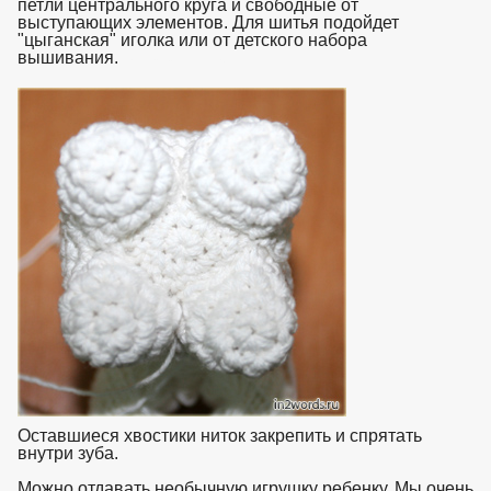
петли центрального круга и свободные от
выступающих элементов. Для шитья подойдет
"цыганская" иголка или от детского набора
вышивания.
взято с https://www.in2words.ru
Оставшиеся хвостики ниток закрепить и спрятать
внутри зуба.
Можно отдавать необычную игрушку ребенку. Мы очень