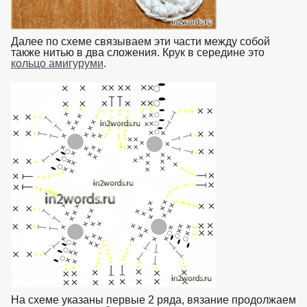
Далее по схеме связываем эти части между собой
также нитью в два сложения. Крук в середине это
кольцо амигуруми
.
взято с https://www.in2words.ru
На схеме указаны первые 2 ряда, вязание продолжаем