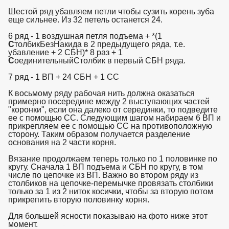
Шестой ряд убавляем петли чтобы сузить корень зуба
еще сильнее. Из 32 петель останется 24.
6 ряд - 1 воздушная петля подъема + *(1
С
толбикБезНакида в 2 предыдущего ряда, т.е.
убавление + 2 СБН)* 8 раз + 1
С
оединительныйСтолбик в первый СБН ряда.
7 ряд - 1 ВП + 24 СБН + 1 СС
К восьмому ряду рабочая нить должна оказаться
примерно посередине между 2 выступающих частей
"коронки", если она далеко от серединки, то подведите
ее с помощью СС. Следующим шагом набираем 6 ВП и
прикрепляем ее с помощью СС на противоположную
сторону. Таким образом получается разделение
основания на 2 части корня.
Вязание продолжаем теперь только по 1 половинке по
кругу. Сначала 1 ВП подъема и СБН по кругу, в том
числе по цепочке из ВП. Важно во втором ряду из
столбиков на цепочке-перемычке провязать столбики
только за 1 из 2 ниток косички, чтобы за вторую потом
прикрепить вторую половинку корня.
Для большей ясности показываю на фото ниже этот
момент.
взято с https://www.in2words.ru