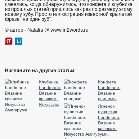
смеялись, когда обнаружилось, что конфета и клубника
из прошлых статей пришлись как раз по размеру этому
новому зубу. Просто иллюстрация известной крылатой
фразе "на один зуб".
взято с https://www.in2words.ru
© автор - Natalia @ www.in2words.ru
Взгляните на другие статьи:
Клубника
Конфета
handmade.
handmade.
Вязание
Вязание
крючком.
спицами.
Искусство
Ягненок
Амигуруми.
пушистик
handmade.
Вязание
крючком.
Искусство Амигуруми.