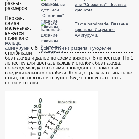
разных
или "Снежинка". Вязание
размеров.
крючком.
Первая,
самая
Такса handmade. Вязание
маленькая,
крючком. Искусство
вяжется
Амигуруми.
начиная с
кольца
амигуруми
с 8
Ещё статьи из раздела 'Рукоделие'.
столбиками
без накида и далее по схеме вяжется 8 лепестков. По 1
лепестку для цветка в каждый столбик без накида,
переход между которыми проводится с помощью
соединительного столбика. Кольцо сразу затягивать не
стоит, т.к. сквозь него нужно будет пропускать нить
верхнего слоя.
взято с https://www.in2words.ru