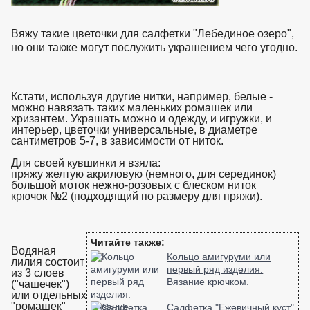
Вяжу такие цветочки для салфетки "Лебединое озеро",
но они также могут послужить украшением чего угодно.
Кстати, используя другие нитки, например, белые -
можно навязать таких маленьких ромашек или
хризантем. Украшать можно и одежду, и игружки, и
интерьер, цветочки универсальные, в диаметре
сантиметров 5-7, в зависимости от ниток.
Для своей кувшинки я взяла:
пряжу желтую акриловую (немного, для серединок)
большой моток нежно-розовых с блеском ниток
крючок №2 (подходящий по размеру для пряжи).
взято с
https://www.in2words.ru
Читайте также:
Водяная
Кольцо амигуруми или
лилия состоит
первый ряд изделия.
из 3 слоев
Вязание крючком.
("чашечек")
или отдельных
"ромашек"
Салфетка "Ежевичный куст"