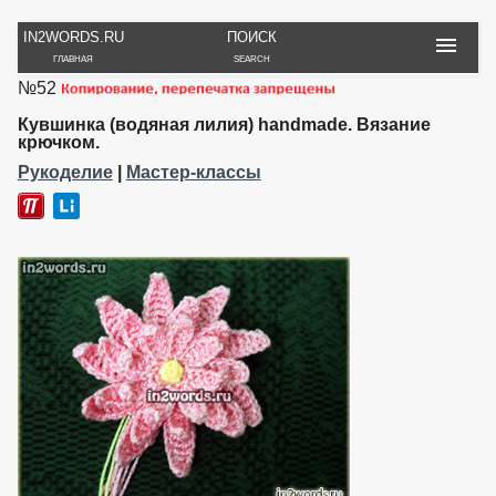
IN2WORDS.RU
ПОИСК
ГЛАВНАЯ
SEARCH
№52
РУКОДЕЛИЕ
ТОВАРЫ
ПУТЕШЕСТВИЯ
ВЯЗАНИЕ
ОБЗОРЫ, ОТЗЫВЫ
ФОТО, ИСТОРИИ
Кувшинка (водяная лилия) handmade. Вязание
ИГРЫ
ОБОИ
крючком.
И ИГРУШКИ
НА РАБ. СТОЛ
Рукоделие
|
Мастер-классы