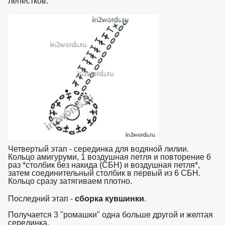
лепестков.
взято с https://www.in2words.ru
Четвертый этап - серединка для водяной лилии.
Кольцо амигуруми, 1 воздушная петля и повторение 6
раз *столбик без накида (СБН) и воздушная петля*,
затем соединительный столбик в первый из 6 СБН.
Кольцо сразу затягиваем плотно.
взято с https://www.in2words.ru
Последний этап -
сборка кувшинки
.
Получается 3 "ромашки" одна больше другой и желтая
серединка.
взято с https://www.in2words.ru