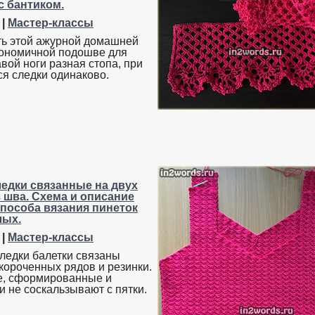
с бантиком.
|
Мастер-классы
ь этой ажурной домашней
гономичной подошве для
вой ноги разная стопа, при
ся следки одинаково.
ледки связанные на двух
 шва. Схема и описание
способа вязания пинеток
лых.
|
Мастер-классы
ледки балетки связаны
укороченных рядов и резинки.
е, сформированные и
и не соскальзывают с пятки.