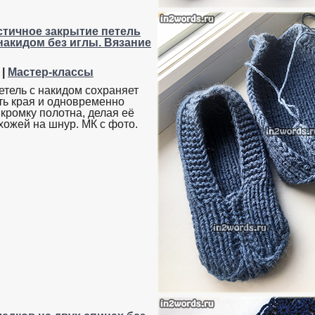
стичное закрытие петель
накидом без иглы. Вязание
|
Мастер-классы
етель с накидом сохраняет
ть края и одновременно
кромку полотна, делая её
хожей на шнур. МК с фото.