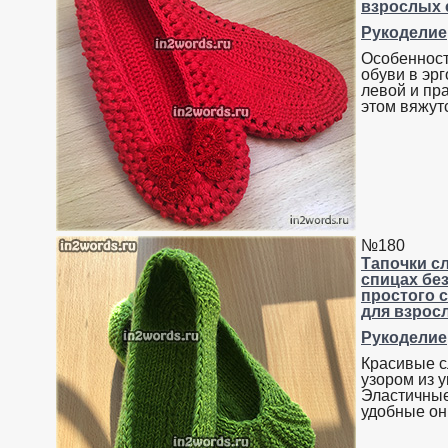
взрослых 
Рукоделие
Особенност
обуви в эр
левой и пра
этом вяжут
№180
Тапочки с
спицах без
простого 
для взрос
Рукоделие
Красивые с
узором из 
Эластичны
удобные он