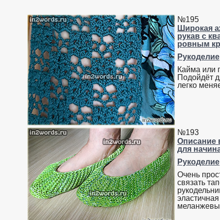
№195
Широкая а
рукав с к
ровным кр
Рукоделие
Кайма или 
Подойдёт д
легко меняе
№193
Описание 
для начин
Рукоделие
Очень прос
связать та
рукодельни
эластичная
меланжевых