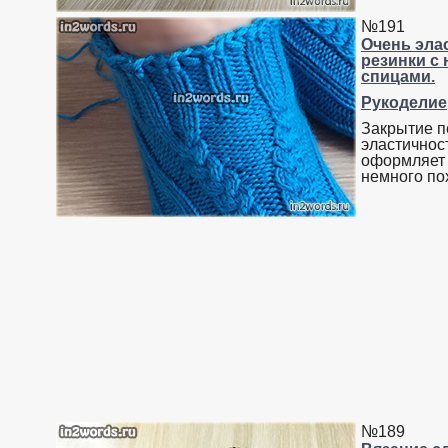
№191
Очень эла
резинки с 
спицами.
Рукоделие
Закрытие п
эластичнос
оформляет 
немного по
№189