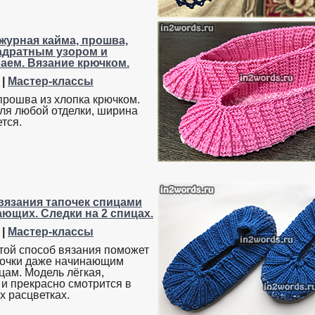
журная кайма, прошва,
вадратным узором и
аем. Вязание крючком.
|
Мастер-классы
прошва из хлопка крючком.
ля любой отделки, ширина
тся.
вязания тапочек спицами
ающих. Следки на 2 спицах.
|
Мастер-классы
той способ вязания поможет
почки даже начинающим
цам. Модель лёгкая,
 и прекрасно смотрится в
 расцветках.