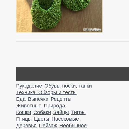
Рукоделие
Обувь, носки, тапки
Техника. Обзоры и тесты
Еда
Выпечка
Рецепты
Животные
Природа
Кошки
Собаки
Зайцы
Тигры
Птицы
Цветы
Насекомые
Деревья
Пейзаж
Необычное