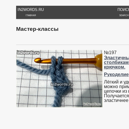
IN2WORDS.RU
ПОИС
ГЛАВНАЯ
SEARCH
Мастер-классы
№197
Эластичны
столбикам
крючком.
Рукоделие
Лёгкий и у
можно прим
цепочки из
Получается
эластичнее