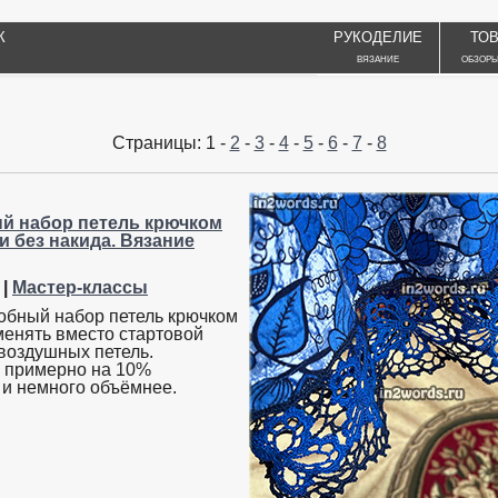
К
РУКОДЕЛИЕ
ТО
ВЯЗАНИЕ
ОБЗОРЫ
Страницы: 1 -
2
-
3
-
4
-
5
-
6
-
7
-
8
й набор петель крючком
и без накида. Вязание
|
Мастер-классы
добный набор петель крючком
енять вместо стартовой
 воздушных петель.
 примерно на 10%
 и немного объёмнее.