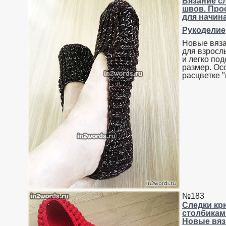
Вязание сл
швов. Про
для начин
Рукоделие
Новые вяза
для взрослы
и легко по
размер. Ос
расцветке 
№183
Следки к
столбикам
Новые вяз