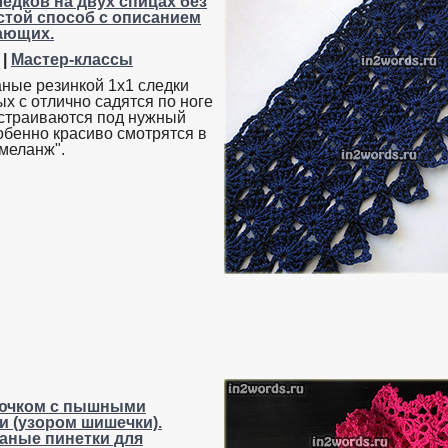
едков на двух спицах без
стой способ с описанием
ающих.
|
Мастер-классы
ные резинкой 1х1 следки
х с отлично садятся по ноге
дстраиваются под нужный
обенно красиво смотрятся в
"меланж".
рючком с пышными
и (узором шишечки).
аные пинетки для