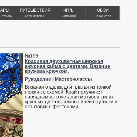
ВАРЫ
ПУТЕШЕСТВИЯ
ИГРЫ
ОБОИ
, ОТЗЫВЫ
ФОТО, ИСТОРИИ
И ИГРУШКИ
НА РАБ. СТОЛ
№196
Красивая двухцветная широкая
ажурная кайма с цветами. Вязание
кружева крючком.
Рукоделие
|
Мастер-классы
Вязаная отделка для платья из тонкой
пряжи со схемой. Край получился
нарядным из сочетания мотивов синих
крупных цветов, тёмно-синей паутинки и
окантовки с фестонами.