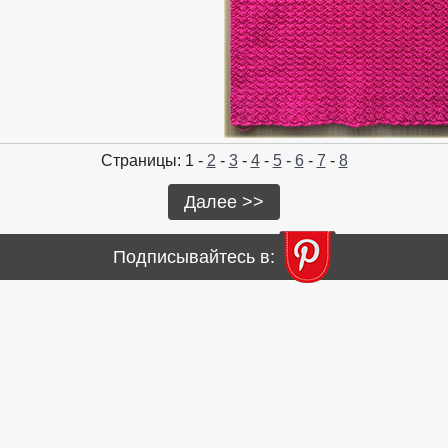
Страницы: 1 -
2
-
3
-
4
-
5
-
6
-
7
-
8
Далее >>
Подписывайтесь в: