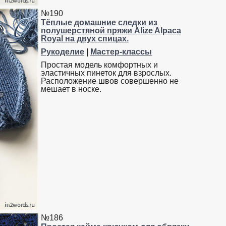
№190
Тёплые домашние следки из
полушерстяной пряжи Alize Alpaca
Royal на двух спицах.
Рукоделие
|
Мастер-классы
Простая модель комфортных и
эластичных пинеток для взрослых.
Расположение швов совершенно не
мешает в носке.
№186