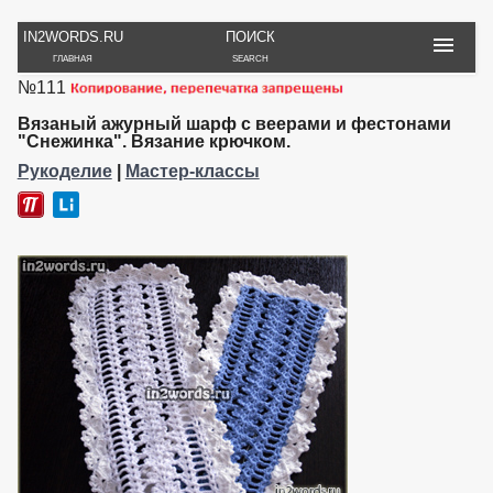
IN2WORDS.RU
ПОИСК
ГЛАВНАЯ
SEARCH
№111
РУКОДЕЛИЕ
ТОВАРЫ
ПУТЕШЕСТВИЯ
ВЯЗАНИЕ
ОБЗОРЫ, ОТЗЫВЫ
ФОТО, ИСТОРИИ
Вязаный ажурный шарф с веерами и фестонами
ИГРЫ
ОБОИ
"Снежинка". Вязание крючком.
И ИГРУШКИ
НА РАБ. СТОЛ
Рукоделие
|
Мастер-классы