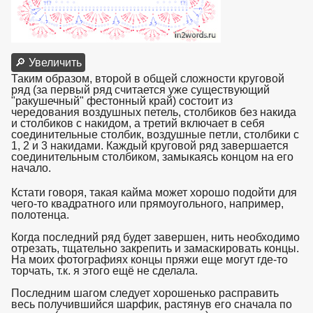
🔎 Увеличить
Таким образом, второй в общей сложности круговой
ряд (за первый ряд считается уже существующий
"ракушечный" фестонный край) состоит из
чередования воздушных петель, столбиков без накида
и столбиков с накидом, а третий включает в себя
соединительные столбик, воздушные петли, столбики с
1, 2 и 3 накидами. Каждый круговой ряд завершается
соединительным столбиком, замыкаясь концом на его
начало.
взято с https://www.in2words.ru
Кстати говоря, такая кайма может хорошо подойти для
чего-то квадратного или прямоугольного, например,
полотенца.
Когда последний ряд будет завершен, нить необходимо
отрезать, тщательно закрепить и замаскировать концы.
На моих фотографиях концы пряжи еще могут где-то
торчать, т.к. я этого ещё не сделала.
Последним шагом следует хорошенько расправить
весь получившийся шарфик, растянув его сначала по