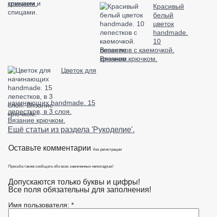
спицами.
Красивый
белый
цветок
handmade.
10
лепестков с каемочкой.
Вязание крючком.
Цветок для
начинающих handmade. 15
лепестков, в 3 слоя.
Вязание крючком.
Ещё статьи из раздела 'Рукоделие'.
Оставьте комментарии
без регистрации
Просьба также сообщать обо всех замеченных неполадках!
Допускаются только буквы и цифры!
Все поля обязательны для заполнения!
Имя пользователя: *