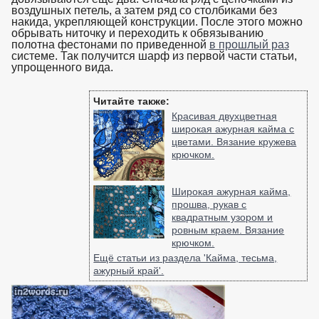
воздушных петель, а затем ряд со столбиками без
накида, укрепляющей конструкции. После этого можно
обрывать ниточку и переходить к обвязыванию
полотна фестонами по приведенной
в прошлый раз
системе. Так получится шарф из первой части статьи,
упрощенного вида.
взято с https://www.in2words.ru
Читайте также:
Красивая двухцветная
широкая ажурная кайма с
цветами. Вязание кружева
крючком.
Широкая ажурная кайма,
прошва, рукав с
квадратным узором и
ровным краем. Вязание
крючком.
Ещё статьи из раздела 'Кайма, тесьма,
ажурный край'.