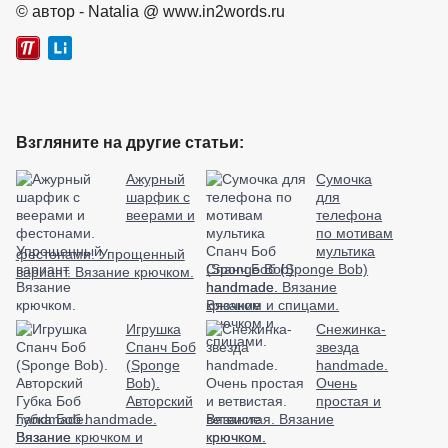
© автор - Natalia @ www.in2words.ru
Взгляните на другие статьи:
Ажурный
Сумочка
шарфик с
для
веерами и
телефона
по мотивам
мультика
фестонами. Упрощенный
Спанч Боб (Sponge Bob)
вариант. Вязание крючком.
handmade. Вязание
крючком и спицами.
Игрушка
Снежинка-
Спанч Боб
звезда
(Sponge
handmade.
Bob).
Очень
Авторский
простая и
Губка Боб handmade.
ветвистая. Вязание
Вязание крючком и
крючком.