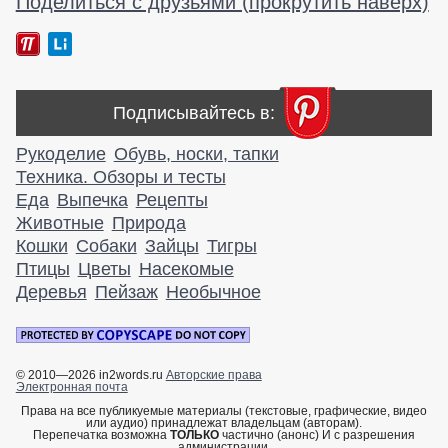
Поделиться с друзьями (прокрутить наверх)
Подписывайтесь в:
Рукоделие
Обувь, носки, тапки
Техника. Обзоры и тесты
Еда
Выпечка
Рецепты
Животные
Природа
Кошки
Собаки
Зайцы
Тигры
Птицы
Цветы
Насекомые
Деревья
Пейзаж
Необычное
© 2010—2026 in2words.ru
Авторские права
Электронная почта
Права на все публикуемые материалы (текстовые, графические, видео
или аудио) принадлежат владельцам (авторам).
Перепечатка возможна
ТОЛЬКО
частично (анонс) И с разрешения
администрации,