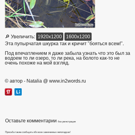
🔎 Увеличить:
1920x1200
1600x1200
Эта пупырчатая шкурка так и кричит "бояться всем!".
Под впечатлением я даже забыла узнать что это был за
водоем то ли озеро, то ли река, на болото как-то не
очень похоже на мой взгляд.
взято с https://www.in2words.ru
© автор - Natalia @ www.in2words.ru
Оставьте комментарии
без регистрации
Просьба также сообщать обо всех замеченных неполадках!