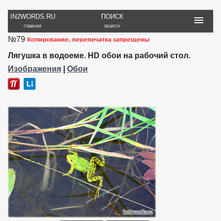
IN2WORDS.RU
ПОИСК
ГЛАВНАЯ
SEARCH
№79
РУКОДЕЛИЕ
ТОВАРЫ
ПУТЕШЕСТВИЯ
ВЯЗАНИЕ
ОБЗОРЫ, ОТЗЫВЫ
ФОТО, ИСТОРИИ
Лягушка в водоеме. HD обои на рабочий стол.
ИГРЫ
ОБОИ
Изображения
|
Обои
И ИГРУШКИ
НА РАБ. СТОЛ